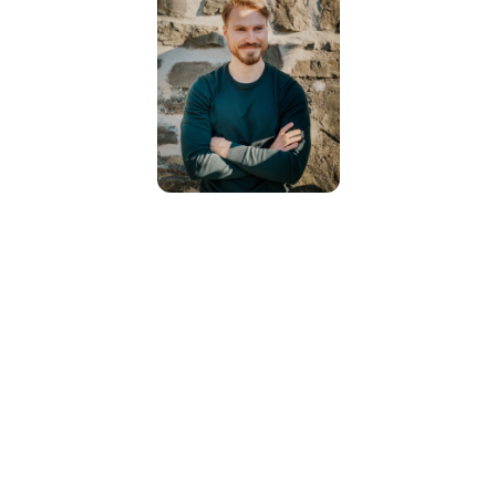
Matthias Rückheim
 ist 
Emotionscoach und emTrace Master 
Coach. 
Er arbeitet mit Menschen, die 
verstehen wollen, warum sie so 
reagieren, wie sie reagieren — und die 
das verändern möchten. Zertifiziert 
durch DVCT & ECA.