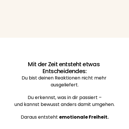
Gemeinsam schauen wir, was in dir passiert – und 
verändern
 genau diese 
Dynamik
 Schritt für 
Schritt.
Mit der Zeit entsteht etwas 
Entscheidendes:
Du bist deinen Reaktionen nicht mehr 
ausgeliefert.
Du erkennst, was in dir passiert –
und kannst bewusst anders damit umgehen.
Daraus entsteht 
emotionale Freiheit.