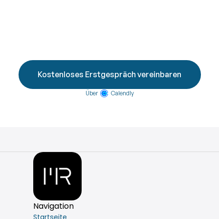
Ein erster Schritt kann Klarheit bringen
Wenn du verstehen willst, warum du so reagierst, 
wie du reagierst –
und lernen möchtest, es zu verändern:
Kostenloses Erstgespräch vereinbaren
Über
Calendly
Navigation
Startseite