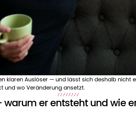
nen klaren Auslöser — und lässt sich deshalb nicht 
kt und wo Veränderung ansetzt.
/ / / / / / / /
 warum er entsteht und wie er 