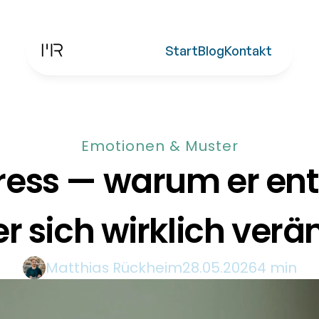
Start
Blog
Kontakt
Emotionen & Muster
tress — warum er ent
er sich wirklich verä
Matthias Rückheim
28.05.2026
4 min