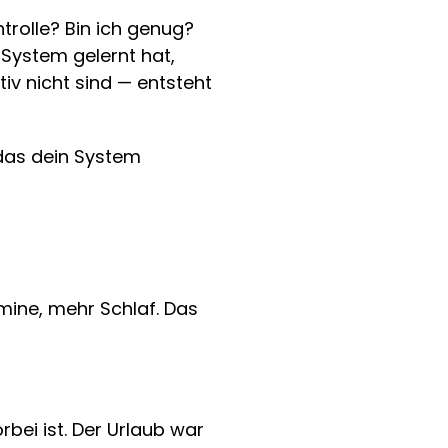
trolle? Bin ich genug? 
ystem gelernt hat, 
v nicht sind — entsteht 
 das dein System 
mine, mehr Schlaf. Das 
bei ist. Der Urlaub war 