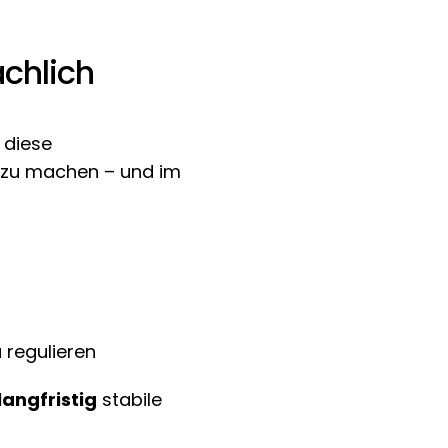
chlich 
In meiner Arbeit geht es darum, genau diese 
 zu machen – und im 
 regulieren
langfristig
 stabile 